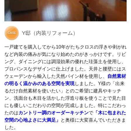
Y邸（内装リフォーム）
一戸建てを購入してから10年がたちクロスの浮きや剥がれ
など内装の痛みが気になり始めたのがきっかけです。リビ
ング、ダイニングには調湿効果の優れた珪藻土を使用し、
プロバンスなデザインに仕上げました。天井と腰壁にはス
ウェーデンから輸入した天然パイン材を使用し、
自然素材
の明るく温かみのある空間を実現
しました。Y様の「出来
るだけ自然素材を使いたい」とのご希望に建具やキッチ
ン、洗面台も木目を活かした浮造り板を使うことで見た目
にも優しいこだわりの空間が完成しました。特にこだわっ
たのは
カントリー調のオーダーキッチン
で
「木に包まれた
空間の心地よさに大満足」
と奥様に大変喜んでいただきま
した。