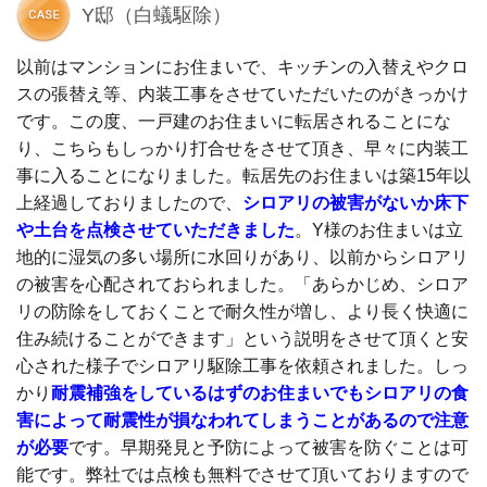
Y邸（白蟻駆除）
以前はマンションにお住まいで、キッチンの入替えやクロ
スの張替え等、内装工事をさせていただいたのがきっかけ
です。この度、一戸建のお住まいに転居されることにな
り、こちらもしっかり打合せをさせて頂き、早々に内装工
事に入ることになりました。転居先のお住まいは築15年以
上経過しておりましたので、
シロアリの被害がないか床下
や土台を点検させていただきました
。Y様のお住まいは立
地的に湿気の多い場所に水回りがあり、以前からシロアリ
の被害を心配されておられました。「あらかじめ、シロア
リの防除をしておくことで耐久性が増し、より長く快適に
住み続けることができます」という説明をさせて頂くと安
心された様子でシロアリ駆除工事を依頼されました。しっ
かり
耐震補強をしているはずのお住まいでもシロアリの食
害によって耐震性が損なわれてしまうことがあるので注意
が必要
です。早期発見と予防によって被害を防ぐことは可
能です。弊社では点検も無料でさせて頂いておりますので