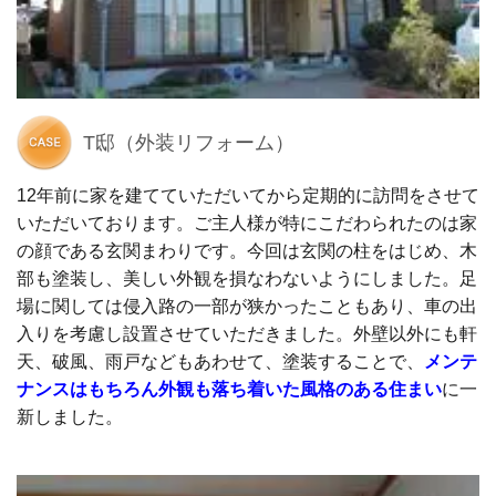
T邸（外装リフォーム）
12年前に家を建てていただいてから定期的に訪問をさせて
いただいております。ご主人様が特にこだわられたのは家
の顔である玄関まわりです。今回は玄関の柱をはじめ、木
部も塗装し、美しい外観を損なわないようにしました。足
場に関しては侵入路の一部が狭かったこともあり、車の出
入りを考慮し設置させていただきました。外壁以外にも軒
天、破風、雨戸などもあわせて、塗装することで、
メンテ
ナンスはもちろん外観も落ち着いた風格のある住まい
に一
新しました。